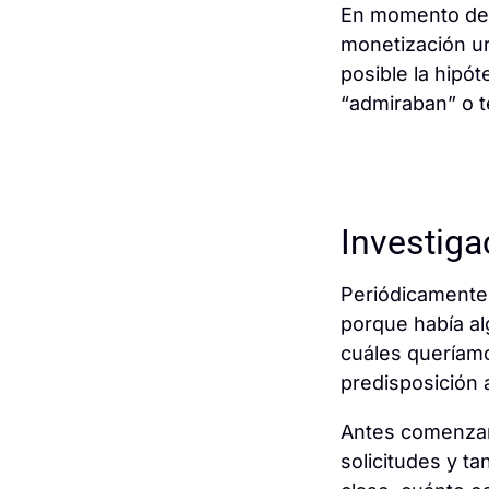
En momento de 
monetización ur
posible la hipó
“admiraban” o t
Investiga
Periódicamente 
porque había al
cuáles queríamo
predisposición 
Antes comenzar
solicitudes y t