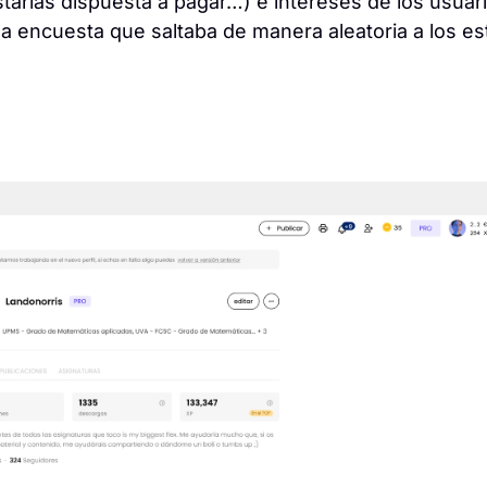
starías dispuesta a pagar…) e intereses de los usuar
a encuesta que saltaba de manera aleatoria a los e