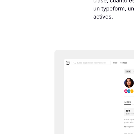
clase, cuánto e
un typeform, un
activos.