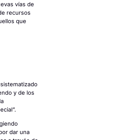
evas vías de
de recursos
uellos que
 sistematizado
endo y de los
la
cial”.
ogiendo
 por dar una