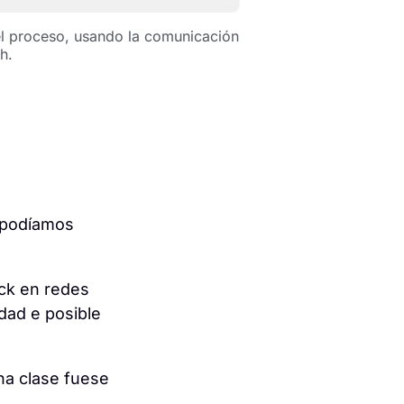
el proceso, usando la comunicación
h.
o podíamos
ck en redes
dad e posible
na clase fuese